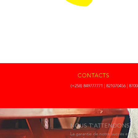
CONTACTS
(+258) 849777771 | 821070456 | 870
NOUS T'ATTENDONS!
La garantie de notre succès est to