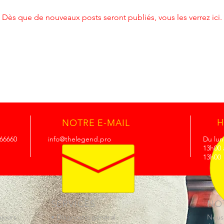
Dès que de nouveaux posts seront publiés, vous les verrez ici.
H
NOTRE E-MAIL
066660
info@thelegend.pro
Du lun
13h00 
13h00
SERVICES
NO
ujours
• Diagnostic général
Nous