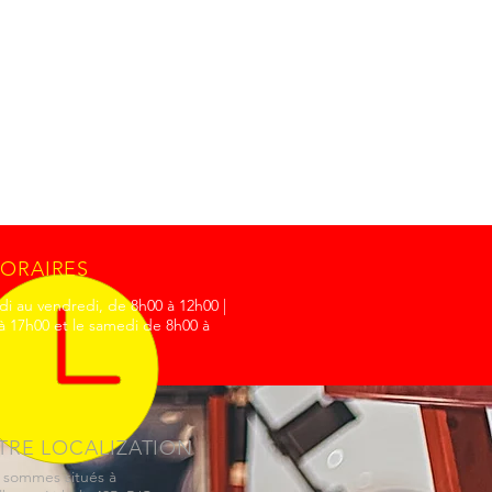
ORAIRES
di au vendredi, de 8h00 à 12h00 |
à 17h00 et le samedi de 8h00 à
TRE LOCALIZATION
 sommes situés à