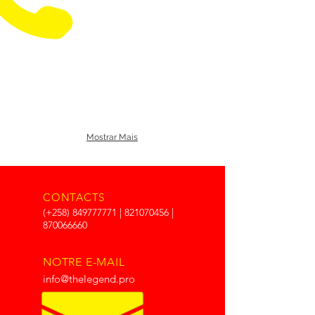
Mostrar Mais
CONTACTS
(+258)
849777771
|
821070456
|
870066660
NOTRE E-MAIL
info@thelegend.pro