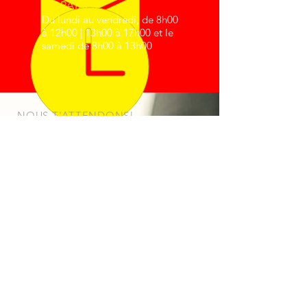
HORAIRES
Du lundi au vendredi, de 8h00
à 12h00 | 13h00 à 17h00 et le
samedi de 8h00 à 13h00
NOUS T'ATTENDONS!
La garantie de notre succès est
toujours la satisfaction de nos clients.
Comptez toujours sur les
professionnels de The Legend.
SERVICES
• Diagnostic général
• Mécanique générale
• Électricité automobile
• Carrosserie et peinture
• Alignement
• Équilibrage